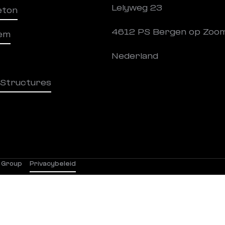
Lelyweg 23
eton
4612 PS Bergen op Zoo
em
Nederland
 Structures
 Group
Privacybeleid