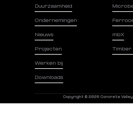
Duurzaamheid
Microb
Ondernemingen
Ferroc
Nieuws
mbX
Projecten
Timber
Werken bij
Downloads
Copyright © 2026 Concrete Valley