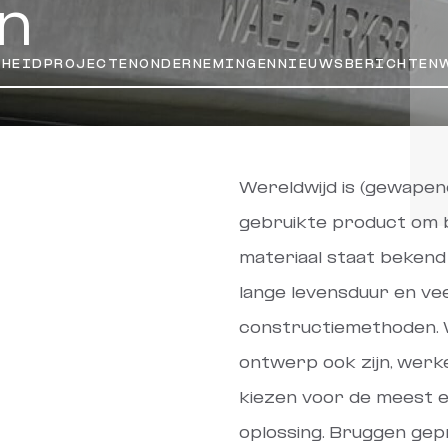
n
MHEID
PROJECTEN
ONDERNEMINGEN
NIEUWSBERICHTEN
Wereldwijd is (gewapen
gebruikte product om 
materiaal staat bekend 
lange levensduur en vee
constructiemethoden. 
ontwerp ook zijn, wer
kiezen voor de meest 
oplossing. Bruggen ge