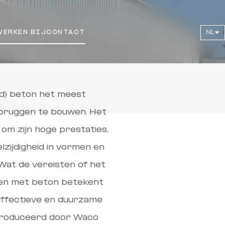
WERKEN BIJ
CONTACT
NL
d) beton het meest
bruggen te bouwen. Het
om zijn hoge prestaties,
lzijdigheid in vormen en
Wat de vereisten of het
ken met beton betekent
effectieve en duurzame
produceerd door Waco