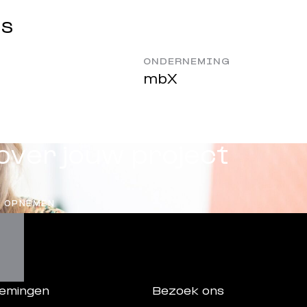
ds
ONDERNEMING
mbX
over jouw project
 OPNEMEN
emingen
Bezoek ons