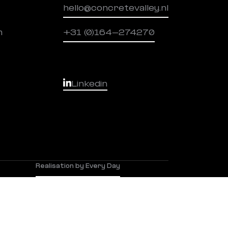
hello@concretevalley.nl
m
+31 (0)164-274270
Linkedin
Realisation by Every Day