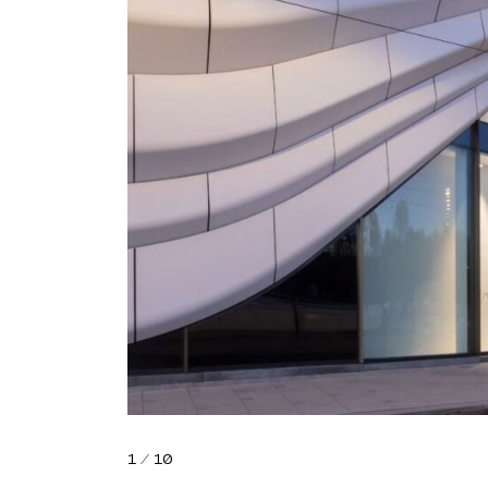
1
/
10