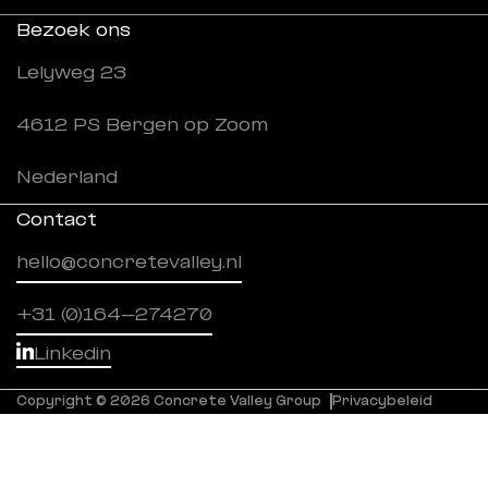
Bezoek ons
Ondernemingen
Microbeton
Lelyweg 23
Nieuws
Ferrocem
4612 PS Bergen op Zoom
Projecten
mbX
Nederland
Werken bij
Timber Structures
Contact
Downloads
hello@concretevalley.nl
+31 (0)164-274270
Linkedin
Copyright © 2026 Concrete Valley Group
Privacybeleid